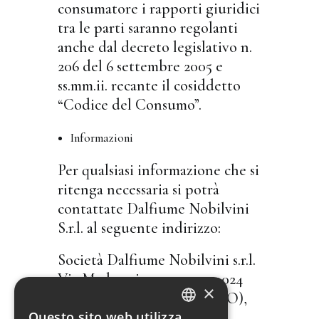
consumatore i rapporti giuridici
tra le parti saranno regolanti
anche dal decreto legislativo n.
206 del 6 settembre 2005 e
ss.mm.ii. recante il cosiddetto
“Codice del Consumo”.
Informazioni
Per qualsiasi informazione che si
ritenga necessaria si potrà
contattate Dalfiume Nobilvini
S.r.l. al seguente indirizzo:
Società Dalfiume Nobilvini s.r.l.
Via Madonnina n. 3041, 40024
×
Castel San Pietro Terme (BO),
Questo sito web utilizza
Italia, Telefono: 051941618