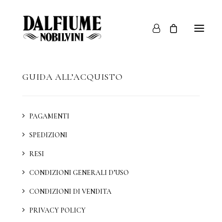
GUIDA ALL’ACQUISTO
Famiglia
Villa Poggiolo
Dalfiume Nobilvini
PAGAMENTI
Shop
SPEDIZIONI
News
RESI
Contatti
CONDIZIONI GENERALI D’USO
Guida all’acquisto
CONDIZIONI DI VENDITA
Italiano
PRIVACY POLICY