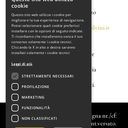
ITALIAN
cookie
ENGLISH
Ovvero al seguente indirizzo
Questo sito web utilizza i cookie per
mail:
migliorare la tua esperienza di navigazione.
Potrai selezionare quali cookie preferisci
commerciale@dalfiumenobilvini.it
installare con le opzioni di seguito indicate.
Ti ricordiamo che installeremo senza il tuo
Clausola di rinvio
consenso solamente i cookie tecnici.
Cliccando la X in alto a destra saranno
installati solamente i cookie tecnici
Per quanto non contenuto e
trattato nelle presenti
Leggi di più
Condizioni Generali si rinvia
alle Condizioni Generali di
STRETTAMENTE NECESSARI
vendita e alle norme vigenti.
PROFILAZIONE
MARKETING
Dalfiume Nobilvini SRL.
| P.Iva:
FUNZIONALITÀ
00577051204 | Iscritta al R.I. Bologna nr./cf:
NON CLASSIFICATI
02422060372 | C.s.: €. 110.000,00 int.versato.