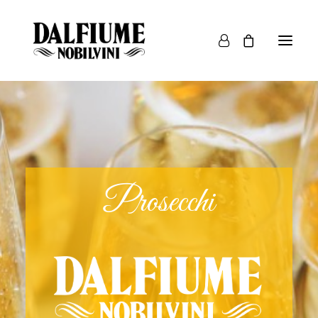
Famiglia
Villa Poggiolo
Dalfiume Nobilvini
Prosecchi
Shop
News
Contatti
Guida all’acquisto
Italiano