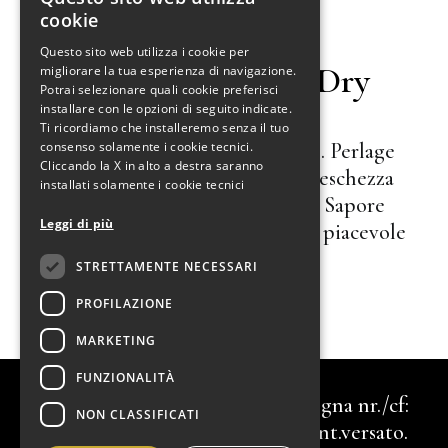
ITALIAN
cookie
Treviso Dop
ENGLISH
Questo sito web utilizza i cookie per
Spumante Extra Dry
migliorare la tua esperienza di navigazione.
Potrai selezionare quali cookie preferisci
installare con le opzioni di seguito indicate.
Ti ricordiamo che installeremo senza il tuo
consenso solamente i cookie tecnici.
Colore giallo paglierino tenue. Perlage
Cliccando la X in alto a destra saranno
fine e persistente. Di buona freschezza
installati solamente i cookie tecnici
con note aromatiche intense. Sapore
Leggi di più
armonico, pieno e morbido con piacevole
retrogusto rotondo.
STRETTAMENTE NECESSARI
PROFILAZIONE
ORDINA
MARKETING
Dalfiume Nobilvini SRL.
| P.Iva:
FUNZIONALITÀ
00577051204 | Iscritta al R.I. Bologna nr./cf:
NON CLASSIFICATI
02422060372 | C.s.: €. 110.000,00 int.versato.